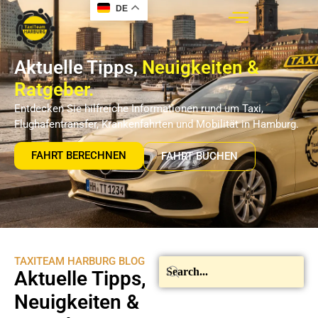
DE
Aktuelle Tipps,
Neuigkeiten &
Ratgeber.
Entdecken Sie hilfreiche Informationen rund um Taxi,
Flughafentransfer, Krankenfahrten und Mobilität in Hamburg.
FAHRT BERECHNEN
FAHRT BUCHEN
TAXITEAM HARBURG BLOG
Aktuelle Tipps,
Neuigkeiten &