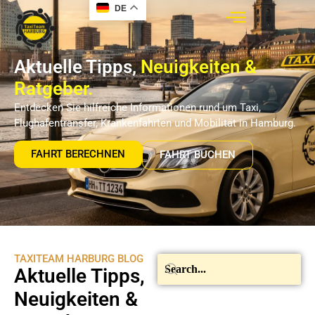
DE
Aktuelle Tipps,
Neuigkeiten &
Ratgeber.
Entdecken Sie hilfreiche Informationen rund um Taxi,
Flughafentransfer, Krankenfahrten und Mobilität in Hamburg.
FAHRT BERECHNEN
FAHRT BUCHEN
TAXITEAM HARBURG BLOG
Aktuelle Tipps,
Neuigkeiten &