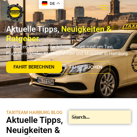
DE
Aktuelle Tipps,
Neuigkeiten &
Ratgeber.
Entdecken Sie hilfreiche Informationen rund um Taxi,
Flughafentransfer, Krankenfahrten und Mobilität in Hamburg.
FAHRT BERECHNEN
FAHRT BUCHEN
TAXITEAM HARBURG BLOG
Aktuelle Tipps,
Neuigkeiten &