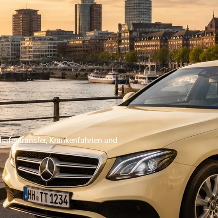
er Abholservice
Unser Großraumtaxi Service
Kranken
Impressum
Mehr
ghafentransfer, Krankenfahrten und