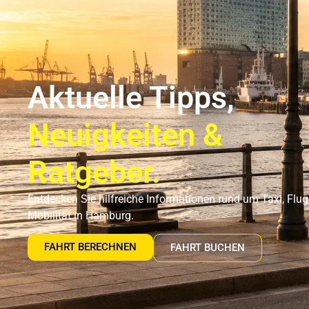
Flughafentransfer Hamburg
Uns
Aktuelle Tipps,
Neuigkeiten &
Ratgeber.
Entdecken Sie hilfreiche Informationen rund um Taxi, Flu
Mobilität in Hamburg.
FAHRT BERECHNEN
FAHRT BUCHEN