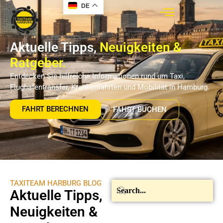
DE
Aktuelle Tipps,
Neuigkeiten &
Ratgeber.
Entdecken Sie hilfreiche Informationen rund um Taxi,
Flughafentransfer, Krankenfahrten und Mobilität in Hamburg.
FAHRT BERECHNEN
FAHRT BUCHEN
TAXITEAM HARBURG BLOG
Aktuelle Tipps,
Neuigkeiten &