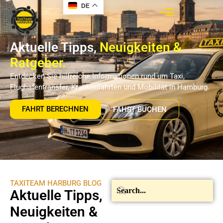
DE
Aktuelle Tipps,
Neuigkeiten &
Ratgeber.
Entdecken Sie hilfreiche Informationen rund um Taxi,
Flughafentransfer, Krankenfahrten und Mobilität in Hamburg.
FAHRT BERECHNEN
FAHRT BUCHEN
TAXITEAM HARBURG BLOG
Aktuelle Tipps,
Neuigkeiten &