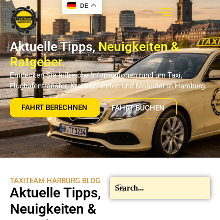
DE
Aktuelle Tipps,
Neuigkeiten &
Ratgeber.
Entdecken Sie hilfreiche Informationen rund um Taxi,
Flughafentransfer, Krankenfahrten und Mobilität in Hamburg.
FAHRT BERECHNEN
FAHRT BUCHEN
TAXITEAM HARBURG BLOG
Aktuelle Tipps,
Neuigkeiten &