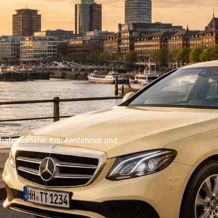
er Abholservice
Unser Großraumtaxi Service
Kranken
Impressum
Mehr
ghafentransfer, Krankenfahrten und