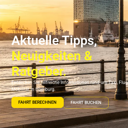
Flughafentransfer Hamburg
Uns
Aktuelle Tipps,
Neuigkeiten &
Ratgeber.
Entdecken Sie hilfreiche Informationen rund um Taxi, Flu
Mobilität in Hamburg.
FAHRT BERECHNEN
FAHRT BUCHEN