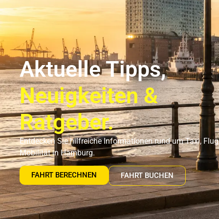
Flughafentransfer Hamburg
Uns
Aktuelle Tipps,
Neuigkeiten &
Ratgeber.
Entdecken Sie hilfreiche Informationen rund um Taxi, Flu
Mobilität in Hamburg.
FAHRT BERECHNEN
FAHRT BUCHEN