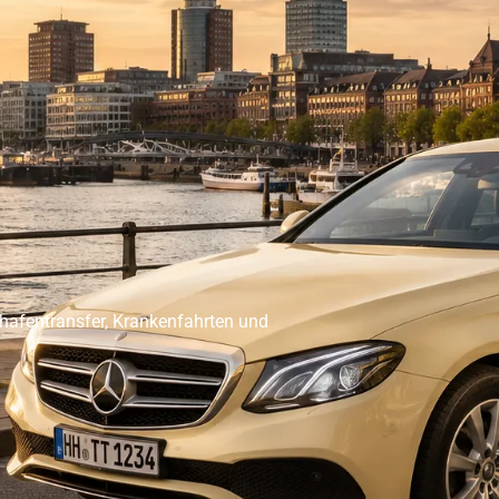
er Abholservice
Unser Großraumtaxi Service
Kranken
Impressum
Mehr
ghafentransfer, Krankenfahrten und