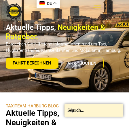
DE
Aktuelle Tipps,
Neuigkeiten &
Ratgeber.
Entdecken Sie hilfreiche Informationen rund um Taxi,
Flughafentransfer, Krankenfahrten und Mobilität in Hamburg.
FAHRT BERECHNEN
FAHRT BUCHEN
TAXITEAM HARBURG BLOG
Aktuelle Tipps,
Neuigkeiten &