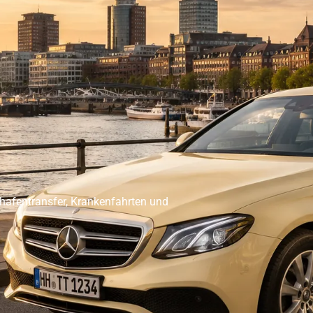
er Abholservice
Unser Großraumtaxi Service
Kranken
Impressum
Mehr
ghafentransfer, Krankenfahrten und