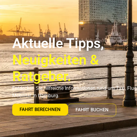
Flughafentransfer Hamburg
Uns
Aktuelle Tipps,
Neuigkeiten &
Ratgeber.
Entdecken Sie hilfreiche Informationen rund um Taxi, Flu
Mobilität in Hamburg.
FAHRT BERECHNEN
FAHRT BUCHEN