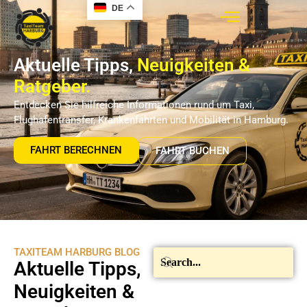
DE
Aktuelle Tipps,
Neuigkeiten &
Ratgeber.
Entdecken Sie hilfreiche Informationen rund um Taxi,
Flughafentransfer, Krankenfahrten und Mobilität in Hamburg.
FAHRT BERECHNEN
FAHRT BUCHEN
TAXITEAM HARBURG BLOG
Aktuelle Tipps,
Neuigkeiten &