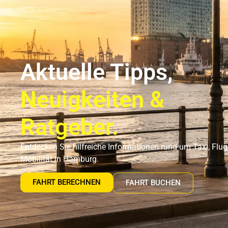
Flughafentransfer Hamburg
Uns
Aktuelle Tipps,
Neuigkeiten &
Ratgeber.
Entdecken Sie hilfreiche Informationen rund um Taxi, Flu
Mobilität in Hamburg.
FAHRT BERECHNEN
FAHRT BUCHEN