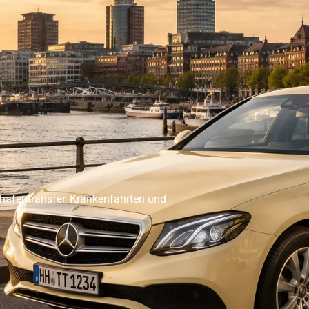
er Abholservice
Unser Großraumtaxi Service
Kranken
Impressum
Mehr
ghafentransfer, Krankenfahrten und