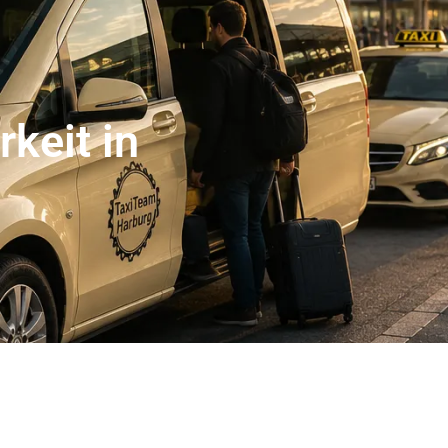
er Abholservice
Unser Großraumtaxi Service
Kranken
Impressum
Mehr
keit in