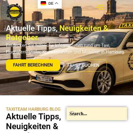
DE
Aktuelle Tipps,
Neuigkeiten &
Ratgeber.
Entdecken Sie hilfreiche Informationen rund um Taxi,
Flughafentransfer, Krankenfahrten und Mobilität in Hamburg.
FAHRT BERECHNEN
FAHRT BUCHEN
TAXITEAM HARBURG BLOG
Aktuelle Tipps,
Neuigkeiten &